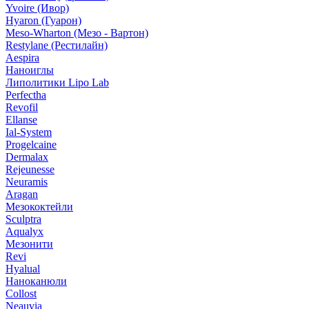
Yvoire (Ивор)
Hyaron (Гуарон)
Meso-Wharton (Мезо - Вартон)
Restylane (Рестилайн)
Aespira
Наноиглы
Липолитики Lipo Lab
Perfectha
Revofil
Ellanse
Ial-System
Progelcaine
Dermalax
Rejeunesse
Neuramis
Aragan
Мезококтейли
Sculptra
Aqualyx
Мезонити
Revi
Hyalual
Наноканюли
Collost
Neauvia