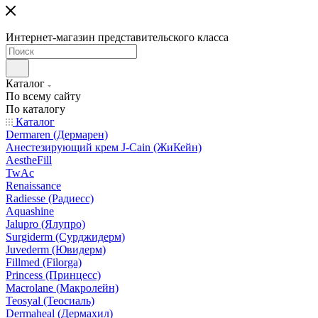
Интернет-магазин представительского класса
Каталог
По всему сайту
По каталогу
Каталог
Dermaren (Дермарен)
Анестезирующий крем J-Cain (ЖиКейн)
AestheFill
TwAc
Renaissance
Radiesse (Радиесс)
Aquashine
Jalupro (Ялупро)
Surgiderm (Сурджидерм)
Juvederm (Ювидерм)
Fillmed (Filorga)
Princess (Принцесс)
Macrolane (Макролейн)
Teosyal (Теосиаль)
Dermaheal (Дермахил)