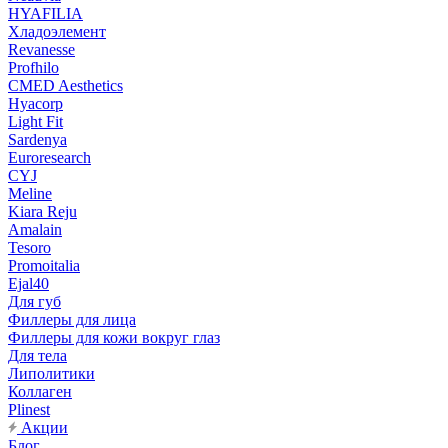
HYAFILIA
Хладоэлемент
Revanesse
Profhilo
CMED Aesthetics
Hyacorp
Light Fit
Sardenya
Euroresearch
CYJ
Meline
Kiara Reju
Amalain
Tesoro
Promoitalia
Ejal40
Для губ
Филлеры для лица
Филлеры для кожи вокруг глаз
Для тела
Липолитики
Коллаген
Plinest
Акции
Блог