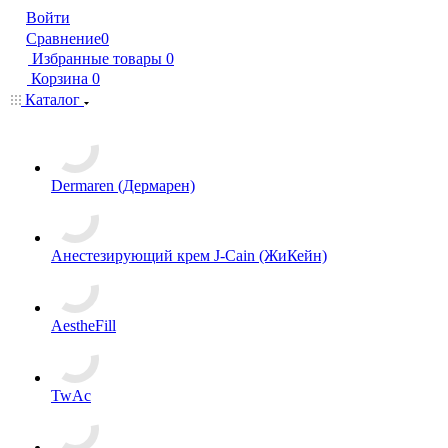
Войти
Сравнение
0
Избранные товары
0
Корзина
0
Каталог
Dermaren (Дермарен)
Анестезирующий крем J-Cain (ЖиКейн)
AestheFill
TwAc