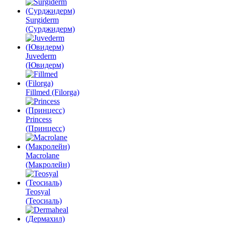
Surgiderm
(Сурджидерм)
Juvederm
(Ювидерм)
Fillmed (Filorga)
Princess
(Принцесс)
Macrolane
(Макролейн)
Teosyal
(Теосиаль)