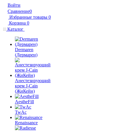
Войти
Сравнение
0
Избранные товары
0
Корзина
0
Каталог
Dermaren
(Дермарен)
Анестезирующий
крем J-Cain
(ЖиКейн)
AestheFill
TwAc
Renaissance