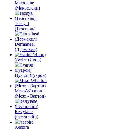
Macrolane
(Макролейн)
Teosyal
(Теосиаль)
Dermaheal
(Дермахил)
Yvoire (Ивор)
Hyaron (Гуарон)
Meso-Wharton
(Мезо - Вартон)
Restylane
(Рестилайн)
Aespira