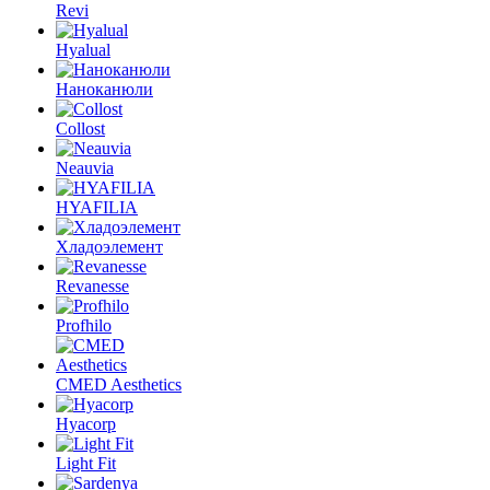
Revi
Hyalual
Наноканюли
Collost
Neauvia
HYAFILIA
Хладоэлемент
Revanesse
Profhilo
CMED Aesthetics
Hyacorp
Light Fit