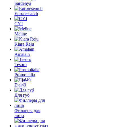
Sardenya
Euroresearch
CYJ
Meline
Kiara Reju
Amalain
Tesoro
Promoitalia
Ejal40
Для губ
Филлеры для
лица