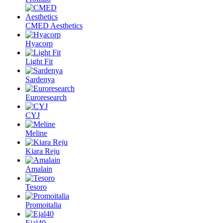
CMED Aesthetics
Hyacorp
Light Fit
Sardenya
Euroresearch
CYJ
Meline
Kiara Reju
Amalain
Tesoro
Promoitalia
Ejal40