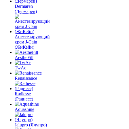
Dermaren
(Дермарен)
Анестезирующий
крем J-Cain
(ЖиКейн)
AestheFill
TwAc
Renaissance
Radiesse
(Радиесс)
Aquashine
Jalupro (Ялупро)