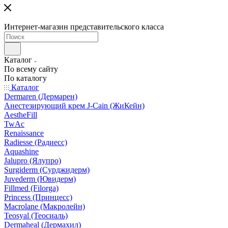
Интернет-магазин представительского класса
Каталог
По всему сайту
По каталогу
Каталог
Dermaren (Дермарен)
Анестезирующий крем J-Cain (ЖиКейн)
AestheFill
TwAc
Renaissance
Radiesse (Радиесс)
Aquashine
Jalupro (Ялупро)
Surgiderm (Сурджидерм)
Juvederm (Ювидерм)
Fillmed (Filorga)
Princess (Принцесс)
Macrolane (Макролейн)
Teosyal (Теосиаль)
Dermaheal (Дермахил)