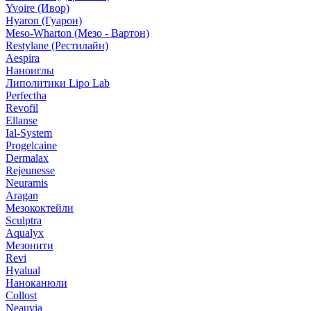
Yvoire (Ивор)
Hyaron (Гуарон)
Meso-Wharton (Мезо - Вартон)
Restylane (Рестилайн)
Aespira
Наноиглы
Липолитики Lipo Lab
Perfectha
Revofil
Ellanse
Ial-System
Progelcaine
Dermalax
Rejeunesse
Neuramis
Aragan
Мезококтейли
Sculptra
Aqualyx
Мезонити
Revi
Hyalual
Наноканюли
Collost
Neauvia