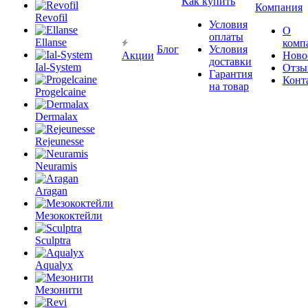
Как купить
Компания
Revofil
Условия
О
оплаты
Ellanse
комп
Блог
Условия
Акции
Ново
доставки
Ial-System
Отзы
Гарантия
Конт
на товар
Progelcaine
Dermalax
Rejeunesse
Neuramis
Aragan
Мезококтейли
Sculptra
Aqualyx
Мезонити