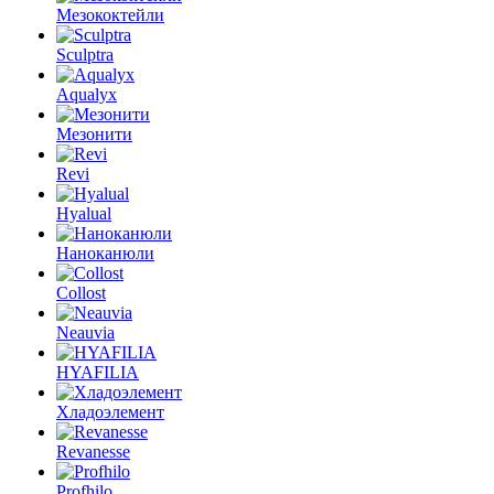
Мезококтейли
Sculptra
Aqualyx
Мезонити
Revi
Hyalual
Наноканюли
Collost
Neauvia
HYAFILIA
Хладоэлемент
Revanesse
Profhilo