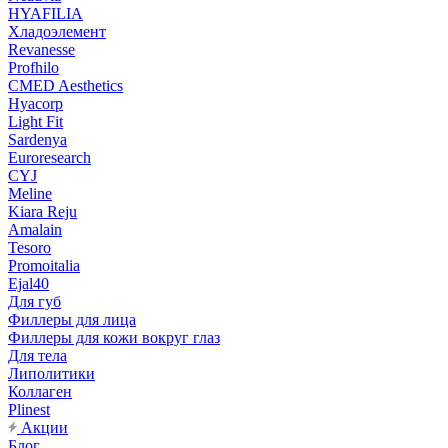
HYAFILIA
Хладоэлемент
Revanesse
Profhilo
CMED Aesthetics
Hyacorp
Light Fit
Sardenya
Euroresearch
CYJ
Meline
Kiara Reju
Amalain
Tesoro
Promoitalia
Ejal40
Для губ
Филлеры для лица
Филлеры для кожи вокруг глаз
Для тела
Липолитики
Коллаген
Plinest
Акции
Блог