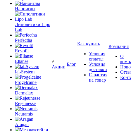
Наноиглы
Липолитики Lipo
Lab
Perfectha
Как купить
Компания
Revofil
Условия
О
оплаты
Ellanse
комп
Блог
Условия
Акции
Ново
доставки
Ial-System
Отзы
Гарантия
Конт
на товар
Progelcaine
Dermalax
Rejeunesse
Neuramis
Aragan