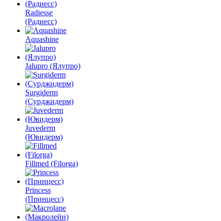
Radiesse
(Радиесс)
Aquashine
Jalupro (Ялупро)
Surgiderm
(Сурджидерм)
Juvederm
(Ювидерм)
Fillmed (Filorga)
Princess
(Принцесс)