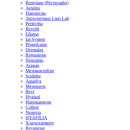
Restylane (Рестилайн)
Aespira
Наноиглы
Липолитики Lipo Lab
Perfectha
Revofil
Ellanse
Ial-System
Progelcaine
Dermalax
Rejeunesse
Neuramis
Aragan
Мезококтейли
Sculptra
Aqualyx
Мезонити
Revi
Hyalual
Наноканюли
Collost
Neauvia
HYAFILIA
Хладоэлемент
Revanesse