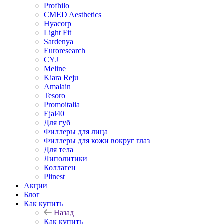
Profhilo
CMED Aesthetics
Hyacorp
Light Fit
Sardenya
Euroresearch
CYJ
Meline
Kiara Reju
Amalain
Tesoro
Promoitalia
Ejal40
Для губ
Филлеры для лица
Филлеры для кожи вокруг глаз
Для тела
Липолитики
Коллаген
Plinest
Акции
Блог
Как купить
Назад
Как купить