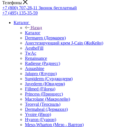
Телефоны
+7 (800) 707-28-11
Звонок бесплатный
+7 (495) 135-35-59
Каталог
Назад
Каталог
Dermaren (Дермарен)
Анестезирующий крем J-Cain (ЖиКейн)
AestheFill
TwAc
Renaissance
Radiesse (Радиесс)
Aquashine
Jalupro (Ялупро)
Surgiderm (Сурджидерм)
Juvederm (Ювидерм)
Fillmed (Filorga)
Princess (Принцесс)
Macrolane (Макролейн)
Teosyal (Теосиаль)
Dermaheal (Дермахил)
Yvoire (Ивор)
Hyaron (Гуарон)
Meso-Wharton (Мезо - Вартон)