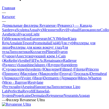
Главная
—
Каталог
—
Дермальные филлеры Revanesse (Реванесс) — Канада
Sardenya
Sculptra
Aqualyx
Мезонити
Revi
Hyalual
Наноканюли
Collo
Aesthetics
Hyacorp
Light
Fit
Мезококтейли
Euroresearch
CYJ
Meline
Kiara
Reju
Amalain
Tesoro
Promoitalia
Ejal40
Для губ
Филлеры для
лица
Филлеры для кожи вокруг глаз
Для
тела
Липолитики
Коллаген
Plinest
Hyaron
(Гуарон)
Анестезирующий крем J-Cain
(ЖиКейн)
AestheFill
TwAc
Renaissance
Radiesse
(Радиесс)
Aquashine
Jalupro (Ялупро)
Surgiderm
(Сурджидерм)
Juvederm (Ювидерм)
Fillmed (Filorga)
Princess
(Принцесс)
Macrolane (Макролейн)
Teosyal (Теосиаль)
Dermaheal
(Дермахил)
Yvoire (Ивор)
Dermaren (Дермарен)
Meso-Wharton
(Мезо - Вартон)
Restylane
(Рестилайн)
Aespira
Наноиглы
Липолитики Lipo
Lab
Perfectha
Revofil
Ellanse
Ial-
System
Progelcaine
Dermalax
Rejeunesse
Neuramis
Aragan
—
Филлер Revanesse Ultra