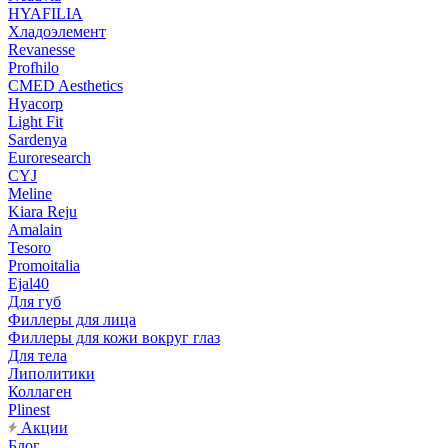
HYAFILIA
Хладоэлемент
Revanesse
Profhilo
CMED Aesthetics
Hyacorp
Light Fit
Sardenya
Euroresearch
CYJ
Meline
Kiara Reju
Amalain
Tesoro
Promoitalia
Ejal40
Для губ
Филлеры для лица
Филлеры для кожи вокруг глаз
Для тела
Липолитики
Коллаген
Plinest
Акции
Блог