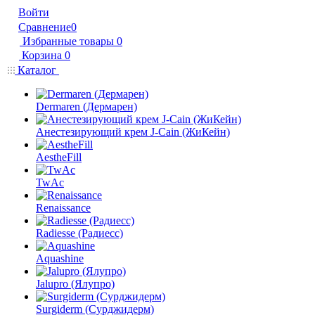
Войти
Сравнение
0
Избранные товары
0
Корзина
0
Каталог
Dermaren (Дермарен)
Анестезирующий крем J-Cain (ЖиКейн)
AestheFill
TwAc
Renaissance
Radiesse (Радиесс)
Aquashine
Jalupro (Ялупро)
Surgiderm (Сурджидерм)