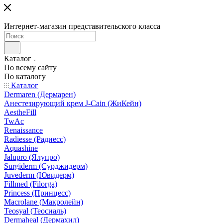
Интернет-магазин представительского класса
Каталог
По всему сайту
По каталогу
Каталог
Dermaren (Дермарен)
Анестезирующий крем J-Cain (ЖиКейн)
AestheFill
TwAc
Renaissance
Radiesse (Радиесс)
Aquashine
Jalupro (Ялупро)
Surgiderm (Сурджидерм)
Juvederm (Ювидерм)
Fillmed (Filorga)
Princess (Принцесс)
Macrolane (Макролейн)
Teosyal (Теосиаль)
Dermaheal (Дермахил)