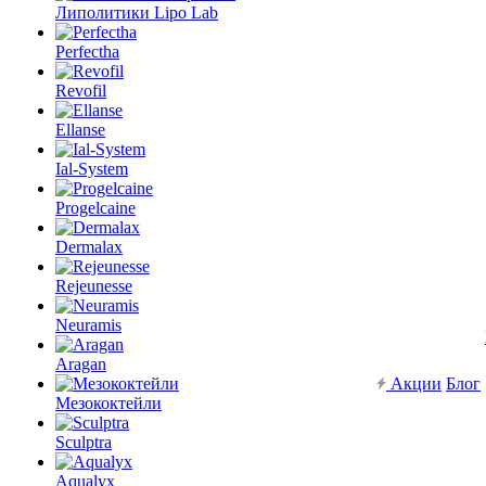
Липолитики Lipo Lab
Perfectha
Revofil
Ellanse
Ial-System
Progelcaine
Dermalax
Rejeunesse
Neuramis
Aragan
Акции
Блог
Мезококтейли
Sculptra
Aqualyx