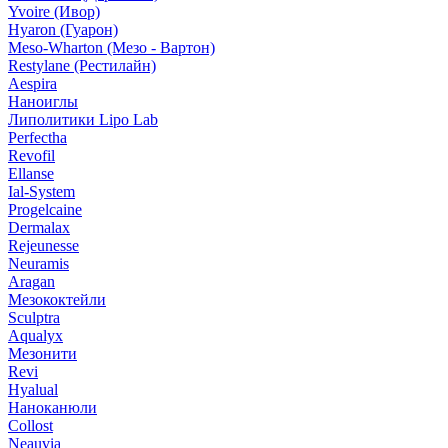
Yvoire (Ивор)
Hyaron (Гуарон)
Meso-Wharton (Мезо - Вартон)
Restylane (Рестилайн)
Aespira
Наноиглы
Липолитики Lipo Lab
Perfectha
Revofil
Ellanse
Ial-System
Progelcaine
Dermalax
Rejeunesse
Neuramis
Aragan
Мезококтейли
Sculptra
Aqualyx
Мезонити
Revi
Hyalual
Наноканюли
Collost
Neauvia