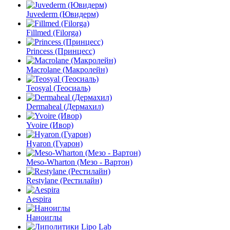
Juvederm (Ювидерм)
Fillmed (Filorga)
Princess (Принцесс)
Macrolane (Макролейн)
Teosyal (Теосиаль)
Dermaheal (Дермахил)
Yvoire (Ивор)
Hyaron (Гуарон)
Meso-Wharton (Мезо - Вартон)
Restylane (Рестилайн)
Aespira
Наноиглы